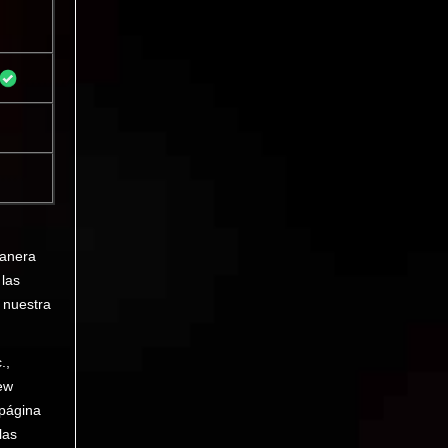
manera
 las
 nuestra
.,
ew
 página
las