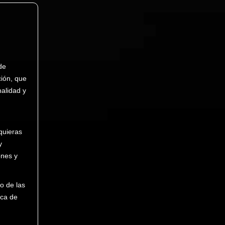
de
ción, que
nalidad y
quieras
y
ones y
o de las
ica de