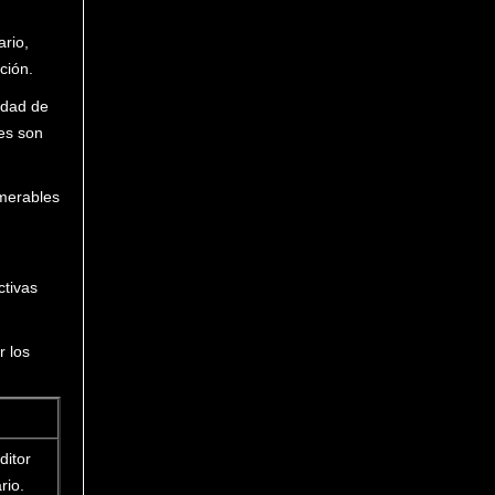
rio,
ción.
idad de
les son
umerables
ctivas
r los
ditor
rio.