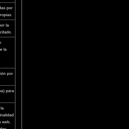
das por
ropias.
or la
icitado.
n
e la
ión por
ma) para
 la
inalidad
a web,
idos