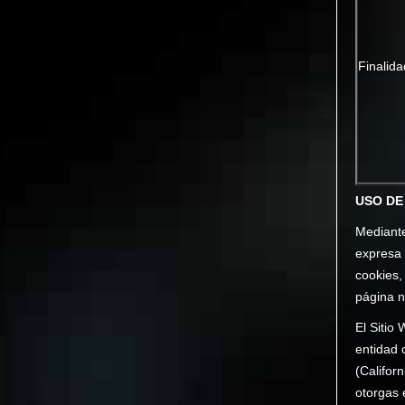
Finalida
USO DE
Mediante
expresa 
cookies,
página n
El Sitio 
entidad 
(Califor
otorgas 