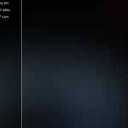
os en
sitio,
P con