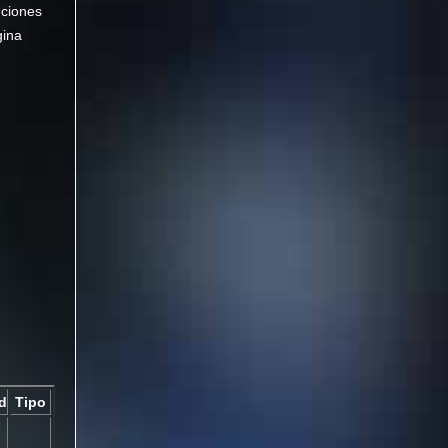
nciones
gina
d
Tipo