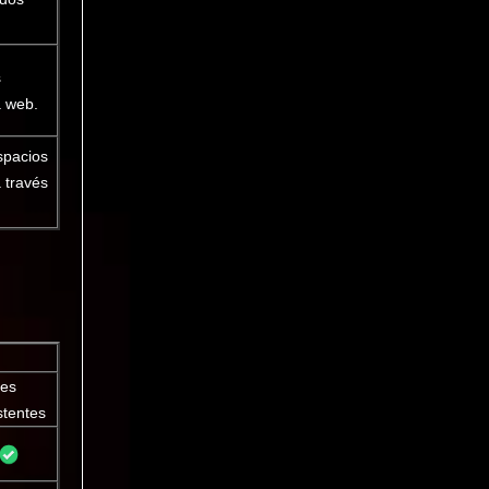
s
a web.
espacios
a través
ies
stentes