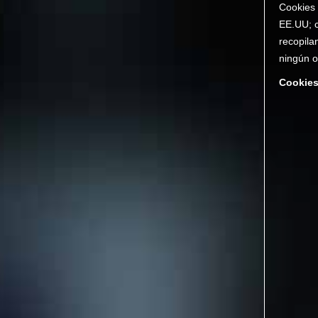
Cookies 
EE.UU; c
recopila
ningún o
Cookies