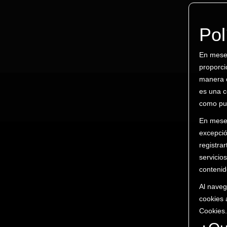
Pol
En meser
proporci
manera c
es una c
como pue
En meser
excepció
registra
servicio
contenid
Al naveg
cookies 
Cookies.