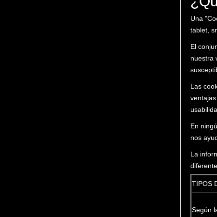
¿Qu
Una "Coo
tablet, 
El conju
nuestra 
suscepti
Las cook
ventajas 
usabilid
En ningú
nos ayuda
La infor
diferent
TIPOS 
Según l