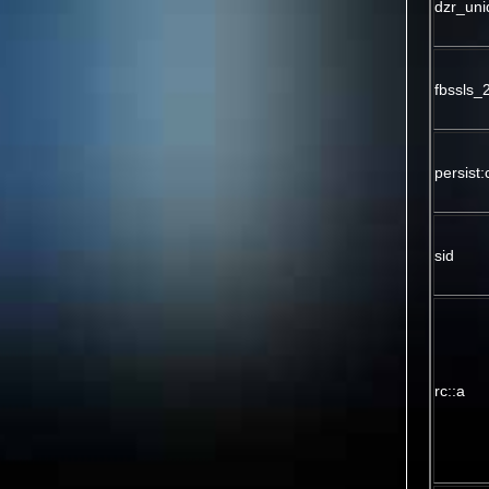
dzr_uni
fbssls
persist
sid
rc::a