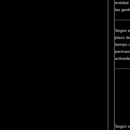
entidad
las gest
Según e
plazo d
tiempo 
perman
activad
Según 