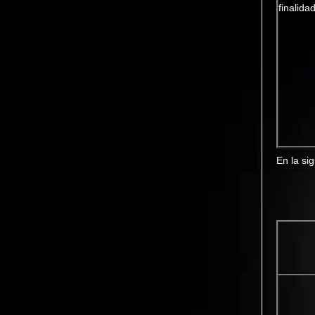
finalida
En la si