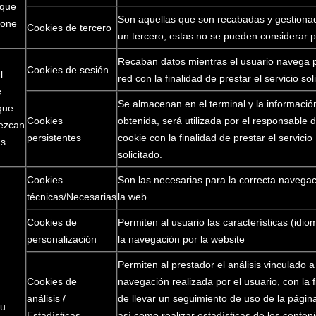
 que
Son aquellas que son recabadas y gestiona
ione
Cookies de tercero
un tercero, estas no se pueden considerar p
Recaban datos mientras el usuario navega p
Cookies de sesión
l
red con la finalidad de prestar el servicio sol
e
Se almacenan en el terminal y la informació
que
Cookies
obtenida, será utilizada por el responsable d
ezcan
persistentes
cookie con la finalidad de prestar el servicio
as
solicitado.
Cookies
Son las necesarias para la correcta navegac
técnicas/Necesarias
la web.
Cookies de
Permiten al usuario las características (idio
personalización
la navegación por la website
Permiten al prestador el análisis vinculado a
Cookies de
navegación realizada por el usuario, con la f
análisis /
de llevar un seguimiento de uso de la págin
su
Estadísticas
así como realizar estadísticas de los conten