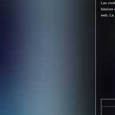
Las cook
básicas 
web. La 